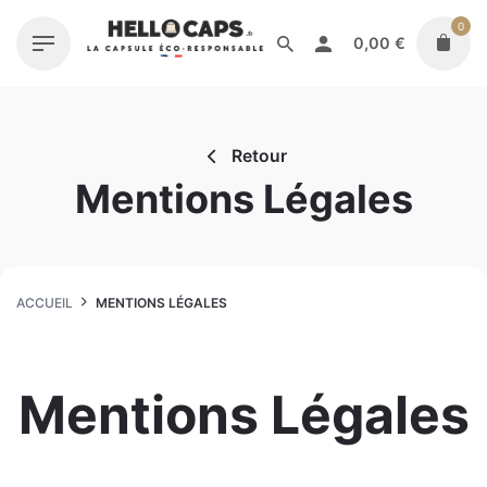
Skip
0
to
0,00
€
content
Retour
Mentions Légales
ACCUEIL
MENTIONS LÉGALES
Mentions Légales