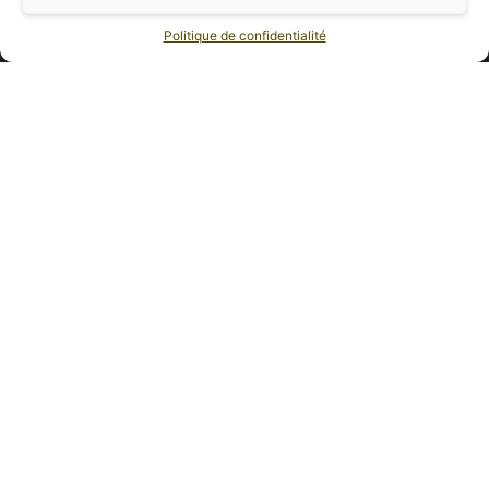
Nous contacter
Politique de confidentialité
Email : contact@hellocaps.fr
Navigation
Conditions Générales de Vente (C.G.V)
Mentions Légales
Contactez-nous
FAQs
Catégories
Dolce Gusto®
Nespresso®
Senseo®